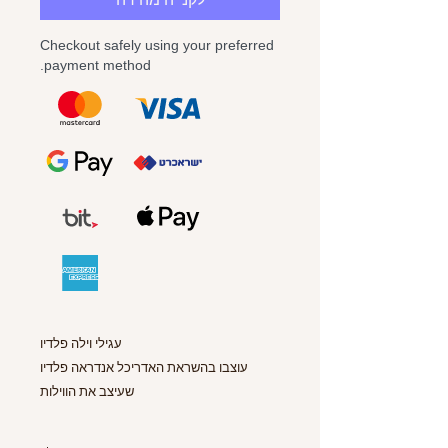
Checkout safely using your preferred
payment method.
עגילי וילה פלדיו
עוצבו בהשראת האדריכל אנדראה פלדיו
שעיצב את הווילות
הפלדיאניות שבאיטליה בתקופת הרנסאנס
אונסק"ו הכירה באוסף המבנים כאתר מורשת