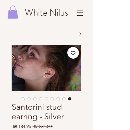
White Nilus
Santorini stud
earring - Silver
מחיר
מחיר
 ‏231.20 ‏₪ 