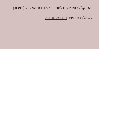
והכי קל - בואו אלינו לסטודיו למדידת האצבע (וחיבוק).
לשאלות נוספות,
דברו איתנו כאן
.
Contact
Faq
Shipping & Returns
Store Policy