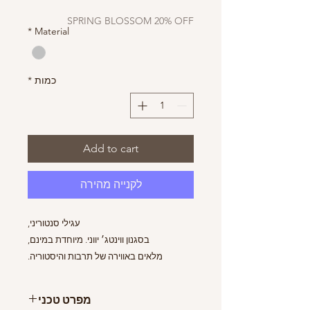
רגיל
מבצע
SPRING BLOSSOM 20% OFF
*
Material
כמות
*
Add to cart
לקנייה מהירה
עגילי סנטוריני,
בסגנון ווינטג׳ יווני. מיוחדת במינם,
מלאים באווירה של תרבות והיסטוריה.
הטקסטורה המיוחדת שלהם עוצבה בהשראת
עיטורים עתיקים שמצאתי על ידית האחיזה
מפרט טכני
של מזלג קינוחים זעיר שלוקט בחופשה