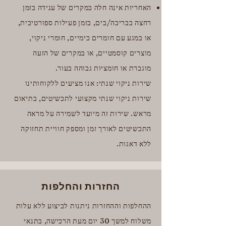
האחריות אינה חלה במקרים של ענידה בזמן
רחצה בבריכה/בים, בזמן פעילות ספורטיבית,
או במגע עם חומרים כימיים, חומרי ניקוי,
מוצרים קוסמטיים, או במקרים של הזעה
מוגברת או חומציות גבוהה בעור.
שירות ניקוי שנתי: אנו מציעים ללקוחותינו
שירות ניקוי שנתי מקצועי לתכשיטים, בתיאום
מראש. שירות זה מיועד לשמירה על מראה
התכשיטים לאורך זמן ומספק חוויית תחזוקה
ללא דאגות.
החזרות והחלפות
ההחלפות וההחזרות ניתנות לביצוע ללא עלות
משלוח למשך 30 יום מעת הרכישה, בתנאי