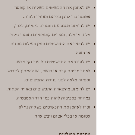
יש לאחסן את התכשיטים בשקית או קופסה
אטומה כדי להגן עליהם מאוויר ולחות.
​​יש להימנע ממגע עם חומרים כימיים, כלור,
מלח, מי מלח, מוצרים קוסמטיים וחומרי ניקוי.
יש להסיר את התכשיטים בזמן פעילות גופנית
או הזעה.
יש לענוד את התכשיטים על עור נקי ויבש.
לאחר מריחת קרם או בושם, יש להמתין לייבוש
וספיגה מלאה לפני ענידת התכשיטים.
יש להימנע מהשארת התכשיטים באוויר הפתוח,
במיוחד בסביבות לחות כמו חדר האמבטיה.
זכרו לאחסן את התכשיטים בשקית ניילון
אטומה או בכלי אטום ויבש אחר.
אחריות אקולוגית