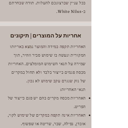
בכל עניין שברצונכם להעלות. תודה שבחרתם
ב-White Nilus.
אחריות על המוצרים | תיקונים
האחריות תקפה במידה והמוצר נמצא באריזתו
המקורית ונעשה בו שימוש סביר וזהיר, תוך
שמירה על תנאי השימוש המומלצים. האחריות
מכסה פגמים בייצור בלבד ולא תחול במקרים
של נזק שנגרם עקב שימוש לא נכון.
תנאי האחריות:
האחריות מכסה מקרים בהם יש פגם בייצור של
הפריט.
האחריות אינה תקפה במקרים של שימוש לקוי,
אובדן, נפילה, שבר, שריטה או שפשוף.