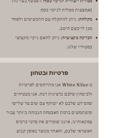
מטלית ייעודית לניקוי כסף
: לשפשף בעדינות
באמצעות מטלית לניקוי כסף.
מקלחת
: ניתן להתקלח עם התכשיטים ולאחר
מכן לייבשם היטב.
הברקה מקצועית
: ניתן לתאם ניקוי מקצועי
בסטודיו שלנו.
פרטיות ובטחון
ב-White Nilus אנו מתייחסים לפרטיות
ולביטחון שלכם ברצינות רבה. אנו מבטיחים
שהמידע שלכם לא ישותף עם שום צד שלישי
ומשתמשים ברמת האבטחה הגבוהה ביותר עבור
עסקאותינו. איננו שומרים את פרטי כרטיס
האשראי שלכם, והאתר מנוטר באופן קבוע