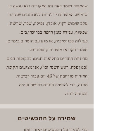
שהמוצר נשמר באריזתו המקורית ולא נעשה בו
שימוש. המוצר צריך להיות ללא פגמים שנגרמו
עקב שימוש לקוי, אובדן, נפילה, שבר, שריטה,
שפשוף, ענידה בזמן רחצה בבריכה/בים,
פעילות ספורטיבית, או מגע עם חומרים כימיים,
חומרי ניקוי או מוצרים קוסמטיים.
מדיניות החזרים בתקופות חגים: בתקופות חגים
(כגון פסח, ראש השנה וכו'), אנו מציעים תקופת
החזרות מורחבת של 45 יום עבור רכישות
מתנה, כדי להבטיח חוויית רכישה נעימה
ובטוחה יותר.
שמירה על התכשיטים
כדי לשמור על התכשיטים לאורך זמן: