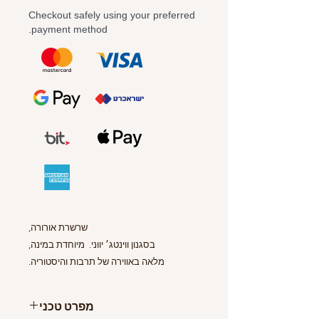
Checkout safely using your preferred
payment method.
שרשרת אורורה,
בסגנון ווינטג׳ יווני. מיוחדת במינה,
מלאה באווירה של תרבות והיסטוריה.
עוצבה בהשראת מזלג קינוחים זעיר שלוקט
בחופשה באתונה.
מפרט טכני
קלת משקל ונוחה לענידה על הצוואר.