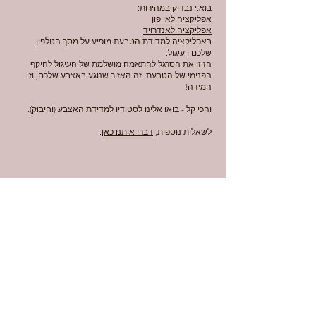
בוא.י נבדוק במהירות:
אפליקציה לאייפון
אפליקציה לאנדרויד
באפליקציה למדידת הטבעת מופיע על מסך הטלפון
שלכם.ן עיגול.
הזיזו את הסרגל להתאמה מושלמת של העיגול להיקף
הפנימי של הטבעת. זה האזור שנוגע באצבע שלכם, וזו
המידה!
והכי קל - בואו אלינו לסטודיו למדידת האצבע (וחיבוק).
לשאלות נוספות,
דברו איתנו כאן
.
Contact