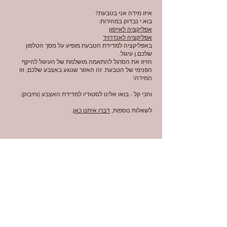
איזו מידה אני בטבעת?
בוא.י נבדוק במהירות:
אפליקציה לאייפון
אפליקציה לאנדרויד
באפליקציה למדידת הטבעת מופיע על מסך הטלפון
שלכם.ן עיגול.
הזיזו את הסרגל להתאמה מושלמת של העיגול להיקף
הפנימי של הטבעת. זה האזור שנוגע באצבע שלכם, וזו
המידה!
והכי קל - בואו אלינו לסטודיו למדידת האצבע (וחיבוק).
לשאלות נוספות,
דברו איתנו כאן
.