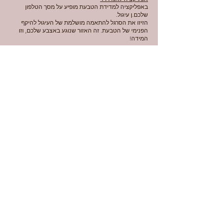
באפליקציה למדידת הטבעת מופיע על מסך הטלפון
שלכם.ן עיגול.
הזיזו את הסרגל להתאמה מושלמת של העיגול להיקף
הפנימי של הטבעת. זה האזור שנוגע באצבע שלכם, וזו
המידה!
והכי קל - בואו אלינו לסטודיו למדידת האצבע (וחיבוק).
לשאלות נוספות,
דברו איתנו כאן
.
Contact
Faq