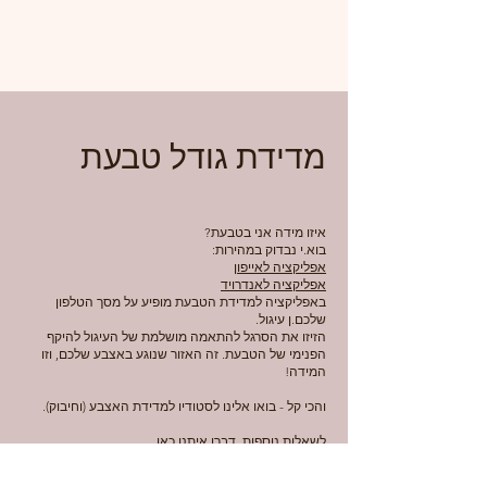
מדידת גודל טבעת
איזו מידה אני בטבעת?
בוא.י נבדוק במהירות:
אפליקציה לאייפון
אפליקציה לאנדרויד
באפליקציה למדידת הטבעת מופיע על מסך הטלפון
שלכם.ן עיגול.
הזיזו את הסרגל להתאמה מושלמת של העיגול להיקף
הפנימי של הטבעת. זה האזור שנוגע באצבע שלכם, וזו
המידה!
והכי קל - בואו אלינו לסטודיו למדידת האצבע (וחיבוק).
לשאלות נוספות,
דברו איתנו כאן
.