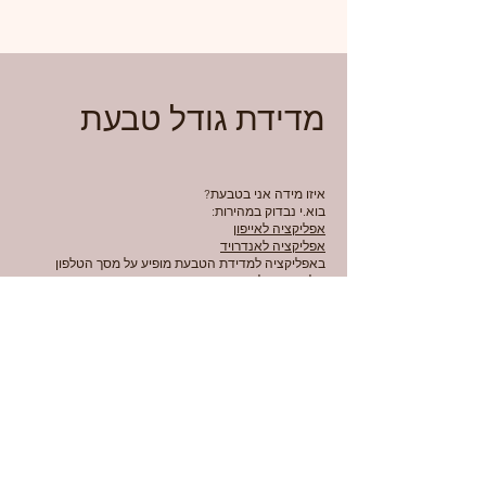
מדידת גודל טבעת
איזו מידה אני בטבעת?
בוא.י נבדוק במהירות:
אפליקציה לאייפון
אפליקציה לאנדרויד
באפליקציה למדידת הטבעת מופיע על מסך הטלפון
שלכם.ן עיגול.
הזיזו את הסרגל להתאמה מושלמת של העיגול להיקף
הפנימי של הטבעת. זה האזור שנוגע באצבע שלכם, וזו
המידה!
והכי קל - בואו אלינו לסטודיו למדידת האצבע (וחיבוק).
לשאלות נוספות,
דברו איתנו כאן
.