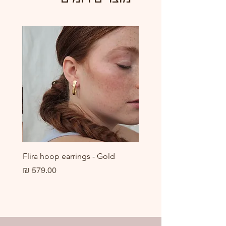
white.nilus.jewelry
er
Flira hoop earrings - Gold
מחיר