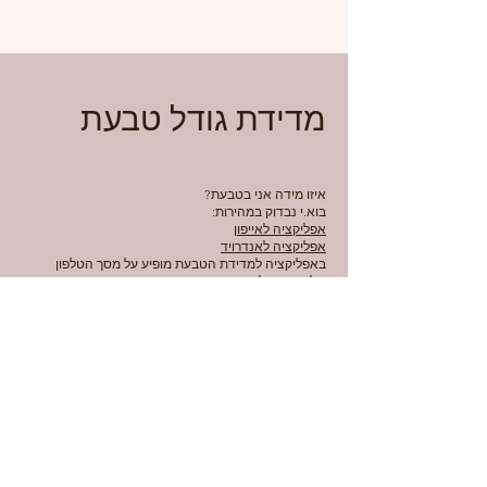
מדידת גודל טבעת
איזו מידה אני בטבעת?
בוא.י נבדוק במהירות:
אפליקציה לאייפון
אפליקציה לאנדרויד
באפליקציה למדידת הטבעת מופיע על מסך הטלפון
שלכם.ן עיגול.
הזיזו את הסרגל להתאמה מושלמת של העיגול להיקף
הפנימי של הטבעת. זה האזור שנוגע באצבע שלכם, וזו
המידה!
והכי קל - בואו אלינו לסטודיו למדידת האצבע (וחיבוק).
לשאלות נוספות,
דברו איתנו כאן
.