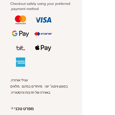
Checkout safely using your preferred
payment method.
עגילי אורורה,
בסגנון ווינטג׳ יווני. מיוחדים במינם. מלאים
באווירה של תרבות והיסטוריה.
עוצבו בהשראת מזלג קינוחים זעיר שלוקט
בחופשה באתונה.
מפרט טכני
קלי משקל ונוחים לענידה על האזניים.