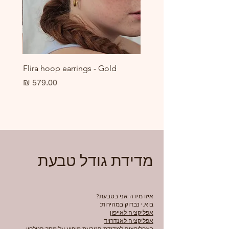
er
Flira hoop earrings - Gold
מחיר
מדידת גודל טבעת
איזו מידה אני בטבעת?
בוא.י נבדוק במהירות:
אפליקציה לאייפון
אפליקציה לאנדרויד
באפליקציה למדידת הטבעת מופיע על מסך הטלפון