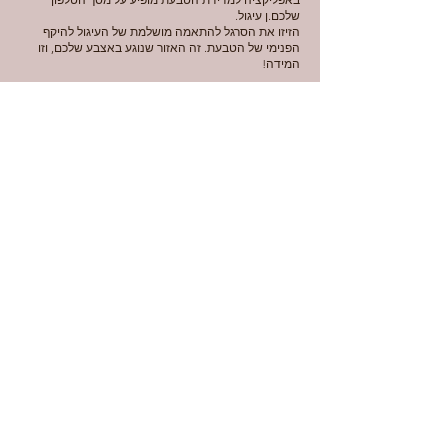
שלכם.ן עיגול.
הזיזו את הסרגל להתאמה מושלמת של העיגול להיקף
הפנימי של הטבעת. זה האזור שנוגע באצבע שלכם, וזו
המידה!
והכי קל - בואו אלינו לסטודיו למדידת האצבע (וחיבוק).
לשאלות נוספות,
דברו איתנו כאן
.
Contact
Faq