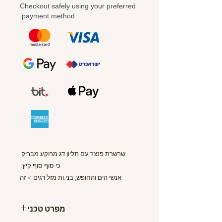
Checkout safely using your preferred
payment method.
שרשרת פנצר עם תליון דג מרוקע מבריק
כי סוף סוף קיץ!
אנשי הים והחופש, בני.ות מזל דגים > זה
הקמע עבורכן.ם
+ מגיע גם בזהב
מפרט טכני
+ ניתן לבקש שרשרת ארוכה יותר. כתבו לנו